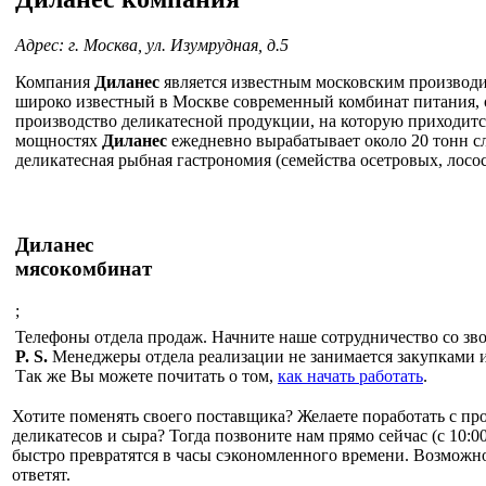
Адрес: г. Москва, ул. Изумрудная, д.5
Компания
Диланес
является известным московским производи
широко известный в Москве современный комбинат питания,
производство деликатесной продукции, на которую приходит
мощностях
Диланес
ежедневно вырабатывает около 20 тонн сл
деликатесная рыбная гастрономия (семейства осетровых, лосо
Диланес
мясокомбинат
;
Телефоны отдела продаж. Начните наше сотрудничество со звон
P. S.
Менеджеры отдела реализации не занимается закупками и
Так же Вы можете почитать о том,
как начать работать
.
Хотите поменять своего поставщика?
Желаете поработать с пр
деликатесов и сыра? Тогда позвоните нам прямо сейчас (с 10:00
быстро превратятся в часы сэкономленного времени. Возможно
ответят.