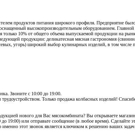
телем продуктов питания широкого профиля. Предприятие было с
 оснащенный высокопроизводительным оборудованием. Главной 
ся только 10% от общего объема выпускаемой продукции на ры
едующей продукции: деликатесная мясная гастрономия (свинина,
севых, угорь) широкий выбор кулинарных изделий, в том числе 
ка. Звоните с 10:00 до 19:00.
 трудоустройством. Только продажа колбасных изделий! Спасиб
одукцией нового для Вас мясокомбината? Вы открываете магазин
 до 19:00) или отправьте сообщение (в любое время). Сделайте э
 именно этот звонок является ключиком к решению ваших задач 