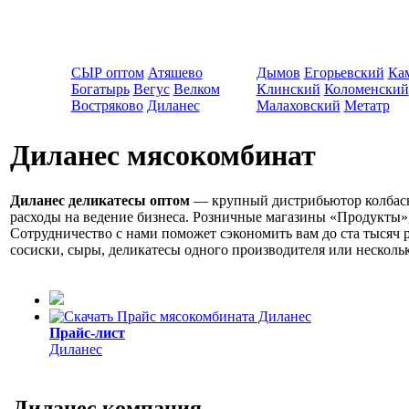
СЫР оптом
Атяшево
Дымов
Егорьевский
Ка
Богатырь
Вегус
Велком
Клинский
Коломенский
Востряково
Диланес
Малаховский
Метатр
Диланес мясокомбинат
Диланес деликатесы оптом
— крупный дистрибьютор
колбас
расходы на ведение бизнеса. Розничные магазины «Продукты»
Сотрудничество с нами поможет сэкономить вам до ста тысяч 
сосиски, сыры, деликатесы одного производителя или нескольк
Прайс-лист
Диланес
Диланес компания