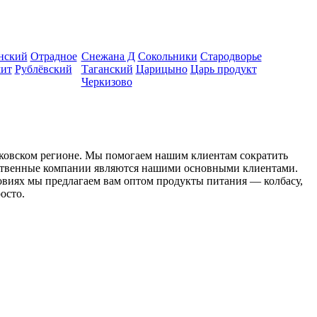
нский
Отрадное
Снежана Д
Сокольники
Стародворье
ит
Рублёвский
Таганский
Царицыно
Царь продукт
Черкизово
сковском регионе. Мы помогаем нашим клиентам сократить
льственные компании являются нашими основными клиентами.
ловиях мы предлагаем вам оптом продукты питания — колбасу,
осто.