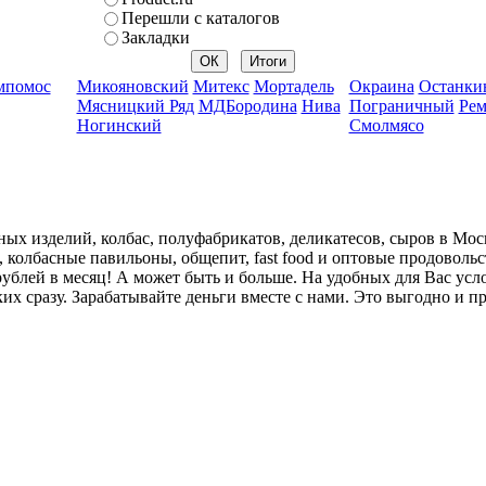
Перешли с каталогов
Закладки
мпомос
Микояновский
Митекс
Мортадель
Окраина
Останки
Мясницкий Ряд
МДБородина
Нива
Пограничный
Рем
Ногинский
Смолмясо
ных изделий, колбас, полуфабрикатов, деликатесов, сыров в Мо
, колбасные павильоны, общепит, fast food и оптовые продово
рублей в месяц! А может быть и больше. На удобных для Вас ус
их сразу. Зарабатывайте деньги вместе с нами. Это выгодно и пр