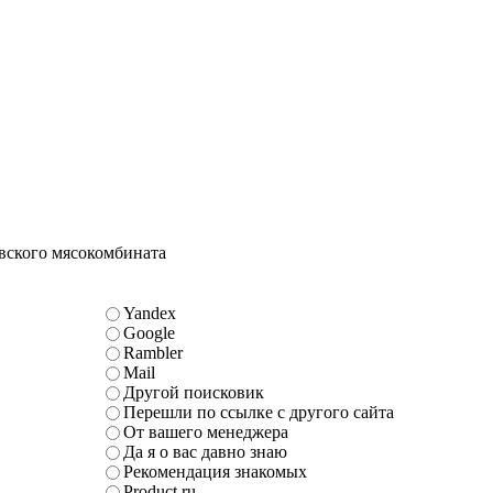
овского мясокомбината
Yandex
Google
Rambler
Mail
Другой поисковик
Перешли по ссылке с другого сайта
От вашего менеджера
Да я о вас давно знаю
Рекомендация знакомых
Product.ru