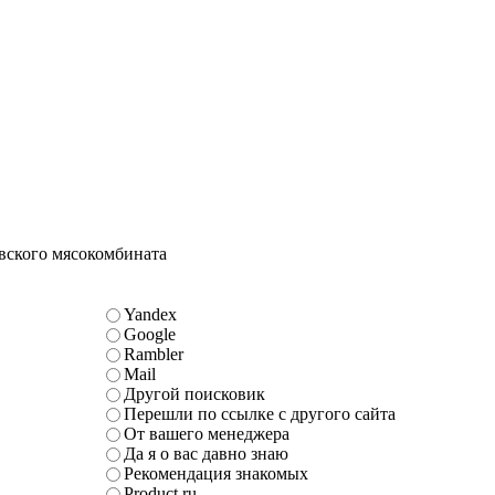
овского мясокомбината
Yandex
Google
Rambler
Mail
Другой поисковик
Перешли по ссылке с другого сайта
От вашего менеджера
Да я о вас давно знаю
Рекомендация знакомых
Product.ru