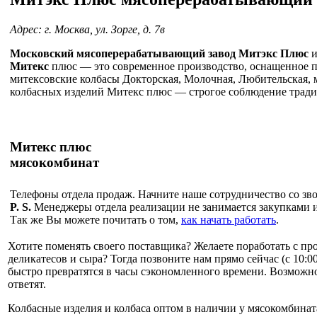
Адрес: г. Москва, ул. Зорге, д. 7в
Московский мясоперерабатывающий завод Митэкс Плюс
и
Митекс
плюс — это современное производство, оснащенное по
митексовские колбасы Докторская, Молочная, Любительская, 
колбасных изделий Митекс плюс — строгое соблюдение традиц
Митекс плюс
мясокомбинат
Телефоны отдела продаж. Начните наше сотрудничество со звон
P. S.
Менеджеры отдела реализации не занимается закупками и
Так же Вы можете почитать о том,
как начать работать
.
Хотите поменять своего поставщика?
Желаете поработать с пр
деликатесов и сыра? Тогда позвоните нам прямо сейчас (с 10:00
быстро превратятся в часы сэкономленного времени. Возможно
ответят.
Колбасные изделия и колбаса оптом в наличии у мясокомбината