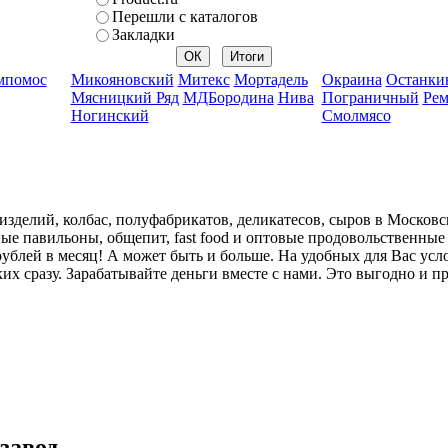
Перешли с каталогов
Закладки
мпомос
Микояновский
Митекс
Мортадель
Окраина
Останки
Мясницкий Ряд
МДБородина
Нива
Пограничный
Рем
Ногинский
Смолмясо
изделий, колбас, полуфабрикатов, деликатесов, сыров в Москов
ные павильоны, общепит, fast food и оптовые продовольственн
рублей в месяц! А может быть и больше. На удобных для Вас ус
их сразу. Зарабатывайте деньги вместе с нами. Это выгодно и пр
завод