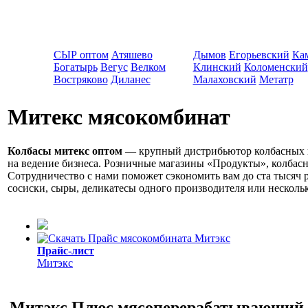
СЫР оптом
Атяшево
Дымов
Егорьевский
Ка
Богатырь
Вегус
Велком
Клинский
Коломенский
Востряково
Диланес
Малаховский
Метатр
Митекс мясокомбинат
Колбасы митекс оптом
— крупный дистрибьютор
колбасных 
на ведение бизнеса. Розничные магазины «Продукты», колбас
Сотрудничество с нами поможет сэкономить вам до ста тысяч 
сосиски, сыры, деликатесы одного производителя или нескольк
Прайс-лист
Митэкс
Митэкс Плюс мясоперерабатывающий 