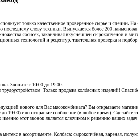
спользует только качественное проверенное сырье и специи. Н
 последнему слову техники. Выпускается более 200 наименован
множества сосисек, заканчивая вкуснейшей сырокопченой и мит
ионных технологий и рецептур, тщательная проверка и подбор 
ка. Звоните с 10:00 до 19:00.
 трудоустройством. Только продажа колбасных изделий! Спасиб
одукцией нового для Вас мясокомбината? Вы открываете магазин
 до 19:00) или отправьте сообщение (в любое время). Сделайте э
 именно этот звонок является ключиком к решению ваших задач 
 митекс в ассортименте. Колбаса: сырокопчёная, вареная, полуко