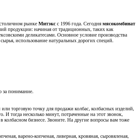
а столичном рынке
Митэкс
с 1996 года. Сегодня
мясокомбинат
ий продукции: начиная от традиционных, таких как
ексовскими деликатесами. Основное условие производства
сырья, использование натуральных дорогих специй.
о за понимание.
 или торговую точку для продажи колбас, колбасных изделий,
то. И тогда несколько минут, потраченные на этот звонок,
в колбасном бизнесе. Звоните. На другие вопросы вам тоже
пченая, варено-копченая, ливерная, кровяная, сыровяленая,