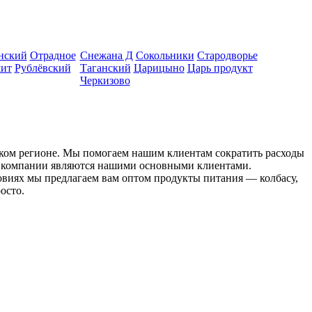
нский
Отрадное
Снежана Д
Сокольники
Стародворье
ит
Рублёвский
Таганский
Царицыно
Царь продукт
Черкизово
ском регионе. Мы помогаем нашим клиентам сократить расходы
ые компании являются нашими основными клиентами.
ловиях мы предлагаем вам оптом продукты питания — колбасу,
осто.